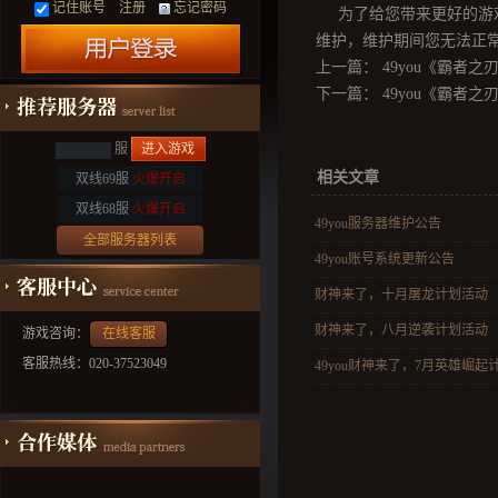
记住账号
注册
忘记密码
为了给您带来更好的游戏体
维护，维护期间您无法正
上一篇：
49you《霸者之刃
下一篇：
49you《霸者之
服
进入游戏
相关文章
双线69服
火爆开启
双线68服
火爆开启
49you服务器维护公告
全部服务器列表
49you账号系统更新公告
财神来了，十月屠龙计划活动
财神来了，八月逆袭计划活动
游戏咨询：
在线客服
客服热线：020-37523049
49you财神来了，7月英雄崛起