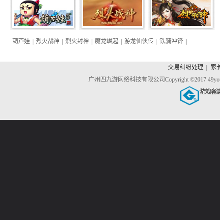
葫芦娃
|
烈火战神
|
烈火封神
|
魔龙崛起
|
游龙仙侠传
|
铁骑冲锋
|
交易纠纷处理
|
家
广州四九游网络科技有限公司
Copyright ©2017 4
游戏备
文网游备