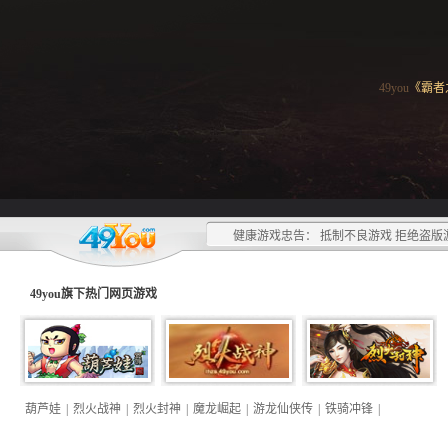
49you
《霸者
健康游戏忠告： 抵制不良游戏 拒绝盗版
49you旗下热门
网页游戏
葫芦娃
|
烈火战神
|
烈火封神
|
魔龙崛起
|
游龙仙侠传
|
铁骑冲锋
|