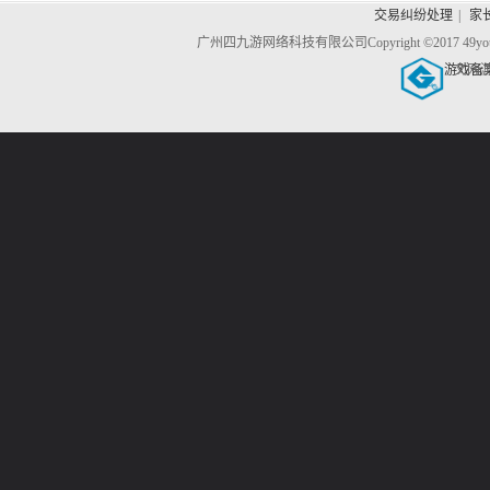
交易纠纷处理
|
家
广州四九游网络科技有限公司
Copyright ©2017 4
游戏备
文网游备