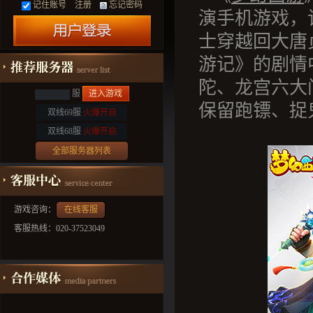
记住账号
注册
忘记密码
演手机游戏，
士穿越回大唐
游记》的剧情
陀、龙宫六大
服
进入游戏
保留跑镖、捉
双线69服
火爆开启
双线68服
火爆开启
全部服务器列表
游戏咨询：
在线客服
客服热线：020-37523049