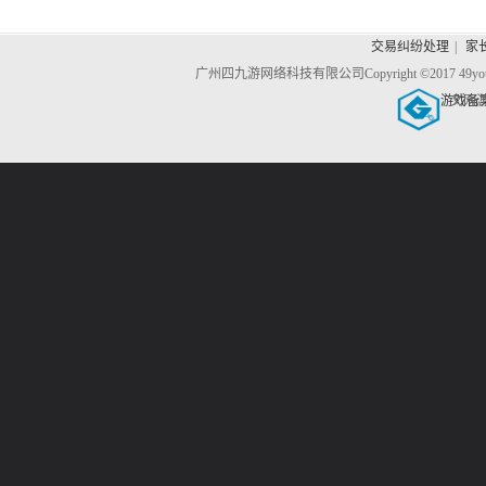
交易纠纷处理
|
家
广州四九游网络科技有限公司
Copyright ©2017 4
游戏备
文网游备