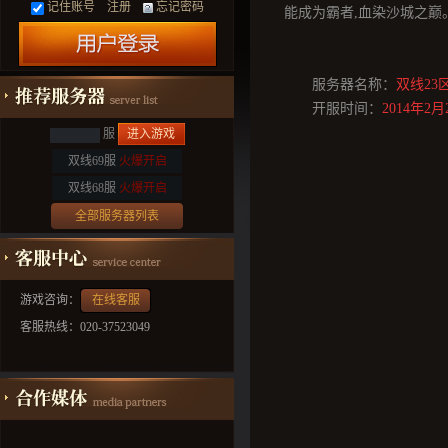
记住账号
注册
忘记密码
能成为霸者,血染沙城之巅
服务器名称：
双线23
开服时间：
2014年2月
服
进入游戏
双线69服
火爆开启
双线68服
火爆开启
全部服务器列表
游戏咨询：
在线客服
客服热线：020-37523049