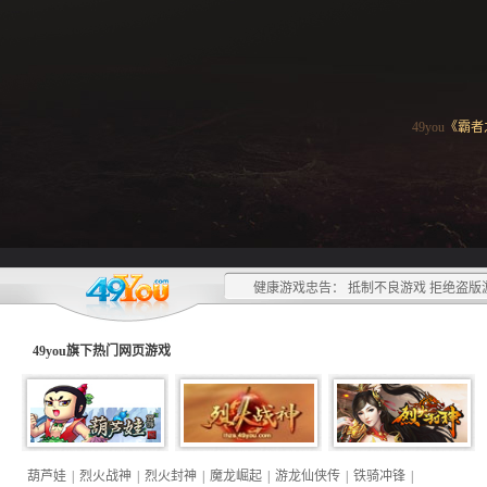
49you
《霸者
健康游戏忠告： 抵制不良游戏 拒绝盗版
49you旗下热门
网页游戏
葫芦娃
|
烈火战神
|
烈火封神
|
魔龙崛起
|
游龙仙侠传
|
铁骑冲锋
|