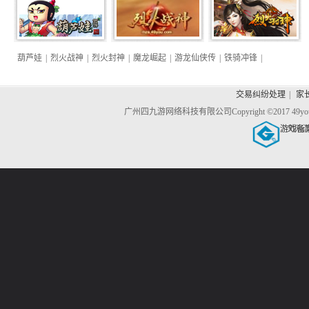
葫芦娃
|
烈火战神
|
烈火封神
|
魔龙崛起
|
游龙仙侠传
|
铁骑冲锋
|
交易纠纷处理
|
家
广州四九游网络科技有限公司
Copyright ©2017 4
游戏备
文网游备