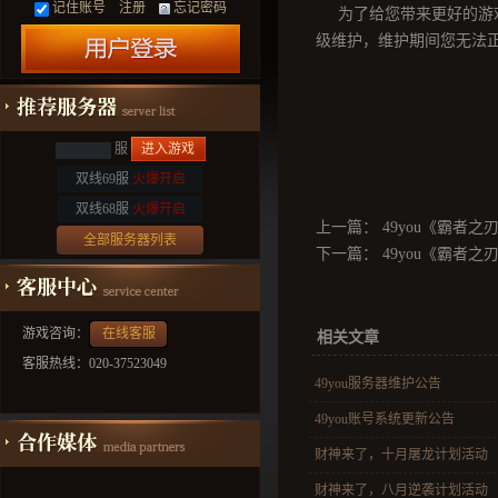
记住账号
注册
忘记密码
为了给您带来更好的游戏体
级维护，维护期间您无法
服
进入游戏
双线69服
火爆开启
双线68服
火爆开启
上一篇：
49you《霸者之刃》
全部服务器列表
下一篇：
49you《霸者之
游戏咨询：
在线客服
相关文章
客服热线：020-37523049
49you服务器维护公告
49you账号系统更新公告
财神来了，十月屠龙计划活动
财神来了，八月逆袭计划活动