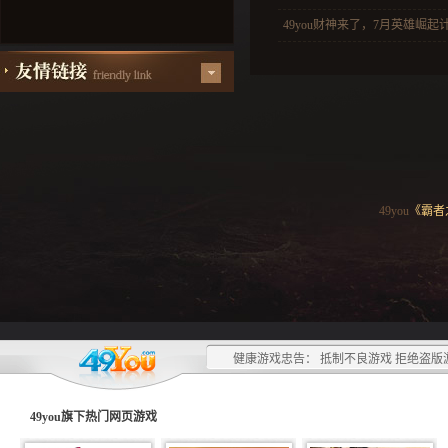
49you财神来了，7月英雄崛起
49you
《霸者
健康游戏忠告： 抵制不良游戏 拒绝盗版
49you旗下热门
网页游戏