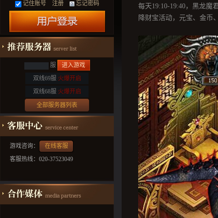
记住账号
注册
忘记密码
每天
19:10-19:40
，黑龙魔
降财宝活动，元宝、金币
服
进入游戏
双线69服
火爆开启
双线68服
火爆开启
全部服务器列表
游戏咨询：
在线客服
客服热线：020-37523049