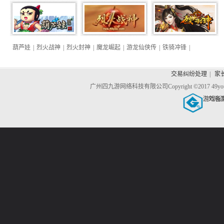
葫芦娃
|
烈火战神
|
烈火封神
|
魔龙崛起
|
游龙仙侠传
|
铁骑冲锋
|
交易纠纷处理
|
家
广州四九游网络科技有限公司
Copyright ©2017 4
游戏备
文网游备