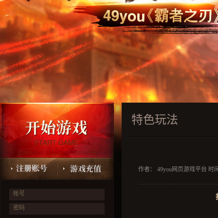
特色玩法
作者： 49you网页游戏平台 时间：2
帐号
密码