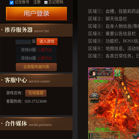
记住账号
注册
忘记密码
区域①：血槽，技能和药
区域②：聊天信息栏
区域③：自身人物信息
(
等
区域④：重要公告信息栏
区域⑤：功能栏，
BOSS
信
服
进入游戏
区域⑥：地图信息，活动
双线69服
火爆开启
区域⑦：各类日常任务，
双线68服
火爆开启
全部服务器列表
游戏咨询：
在线客服
客服热线：020-37523049