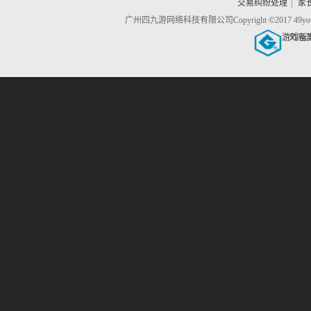
交易纠纷处理
|
家
广州四九游网络科技有限公司
Copyright ©2017 4
游戏备
文网游备