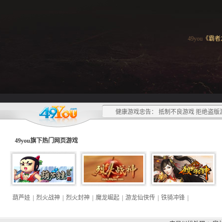
49you
《霸者
健康游戏忠告： 抵制不良游戏 拒绝盗版
49you旗下热门
网页游戏
葫芦娃
|
烈火战神
|
烈火封神
|
魔龙崛起
|
游龙仙侠传
|
铁骑冲锋
|