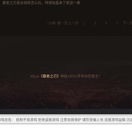
霸者之刃泉水结阵怎么玩，特戒结晶来了就送一堆
116条
第一页
上一页
2
3
4
5
下一
49you
《霸者之刃》
神级ARPG传奇由您做主！
戏忠告： 抵制不良游戏 拒绝盗版游戏 注意自我保护 谨防受骗上当 适度游戏益脑 沉