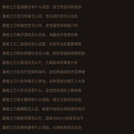
霸者之刃皇城霸业有什么奖励，成王败寇均有奖励
霸者之刃宝石效果怎么样，宝石进阶还可以血炼
霸者之刃熊猫宝宝怎么样，宝宝属性和技能介绍
霸者之刃集字游戏怎么兑奖，海量金币免费兑换
霸者之刃二级密码怎么设置，仓库安全的重要保障
霸者之刃降妖除魔任务怎么做，刷新星级获高额奖励
霸者之刃九霄洞天怎么打，九霄副本的难度分析
霸者之刃会员打宝掉率高吗，轻松刷装回收天宫神锤
霸者之刃行会争霸怎么参加，战争规则引爆万人大战
霸者之刃十阶法宝是什么，法宝轻松进阶之路宝典
霸者之刃城主膜拜有什么奖励，城主可获双倍奖励
霸者之刃屠魔殿怎么进，极速升级你必须知道的地方
霸者之刃暗黑劳模怎么打，超级大BOSS现身劳动节
霸者之刃武林争霸有什么奖励，尖端的高层次对决