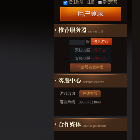
记住账号
注册
忘记密码
服
进入游戏
双线69服
火爆开启
双线68服
火爆开启
全部服务器列表
游戏咨询：
在线客服
客服热线：020-37523049