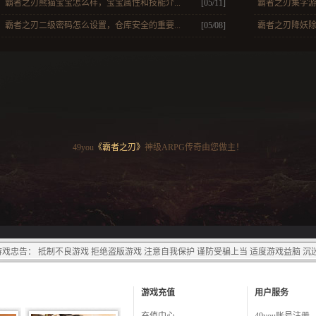
霸者之刃熊猫宝宝怎么样，宝宝属性和技能介...
[05/11]
霸者之刃集字游
霸者之刃二级密码怎么设置，仓库安全的重要...
[05/08]
霸者之刃降妖除
49you
《霸者之刃》
神级ARPG传奇由您做主！
戏忠告： 抵制不良游戏 拒绝盗版游戏 注意自我保护 谨防受骗上当 适度游戏益脑 沉
游戏充值
用户服务