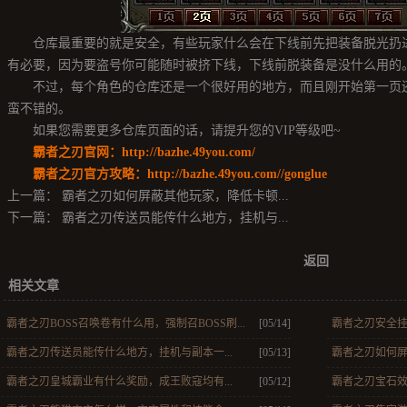
仓库最重要的就是安全，有些玩家什么会在下线前先把装备脱光扔进
有必要，因为要盗号你可能随时被挤下线，下线前脱装备是没什么用的
不过，每个角色的仓库还是一个很好用的地方，而且刚开始第一页还
蛮不错的。
如果您需要更多仓库页面的话，请提升您的VIP等级吧~
霸者之刃官网：
http://bazhe.49you.com/
霸者之刃官方攻略：
http://bazhe.49you.com//gonglue
上一篇：
霸者之刃如何屏蔽其他玩家，降低卡顿...
下一篇：
霸者之刃传送员能传什么地方，挂机与...
返回
相关文章
霸者之刃BOSS召唤卷有什么用，强制召BOSS刷...
[05/14]
霸者之刃安全挂
霸者之刃传送员能传什么地方，挂机与副本一...
[05/13]
霸者之刃如何屏
霸者之刃皇城霸业有什么奖励，成王败寇均有...
[05/12]
霸者之刃宝石效