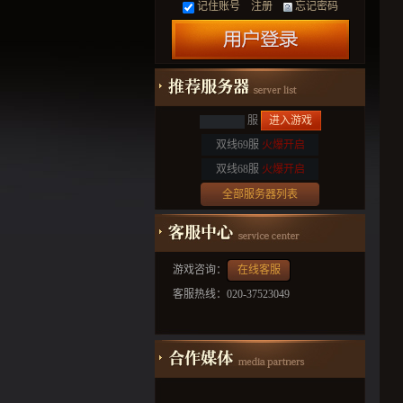
记住账号
注册
忘记密码
服
进入游戏
双线69服
火爆开启
双线68服
火爆开启
全部服务器列表
游戏咨询：
在线客服
客服热线：020-37523049