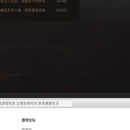
戏怎么兑奖，海量金币免费兑...
[05/08]
魔任务怎么做，刷新星级获高...
[05/07]
迷游戏伤身 合理安排时间 享受健康生活
游戏论坛