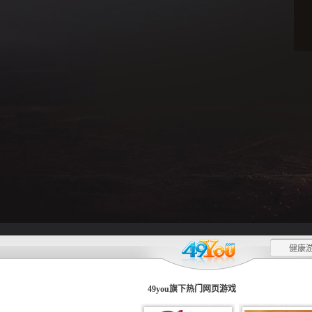
健康游
49you旗下热门
网页游戏