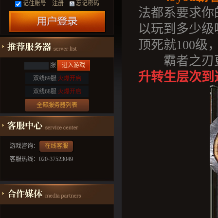
记住账号
注册
忘记密码
法都系要求你
以玩到多少级
顶死就100
霸者之刃更
服
进入游戏
升转生层次到
双线69服
火爆开启
双线68服
火爆开启
全部服务器列表
游戏咨询：
在线客服
客服热线：020-37523049