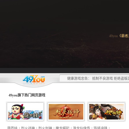
49you
《霸者
健康游戏忠告： 抵制不良游戏 拒绝盗版
49you旗下热门
网页游戏
葫芦娃
|
烈火战神
|
烈火封神
|
魔龙崛起
|
游龙仙侠传
|
铁骑冲锋
|