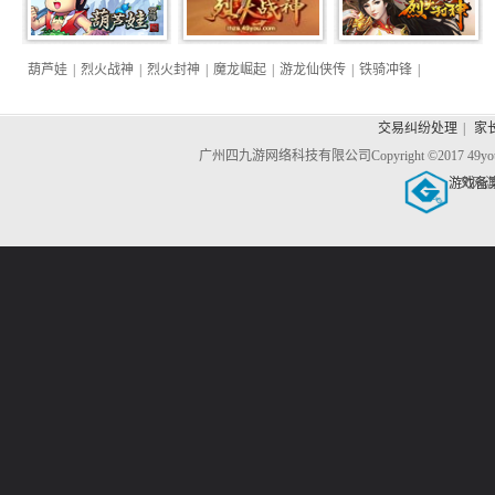
葫芦娃
|
烈火战神
|
烈火封神
|
魔龙崛起
|
游龙仙侠传
|
铁骑冲锋
|
交易纠纷处理
|
家
广州四九游网络科技有限公司
Copyright ©2017 4
游戏备
文网游备