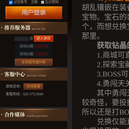
记住账号
注册
忘记密码
胡乱镶嵌在装
宝物。宝石的
个，而想兑换
那里。
服
进入游戏
获取钻晶
双线69服
火爆开启
1.商城可
双线68服
火爆开启
全部服务器列表
2.探索宝
3.BOSS
4.勇闯天
游戏咨询：
在线客服
其中勇闯天
客服热线：020-37523049
较奇怪，要投
所以还是打BO
兑换仅能直接