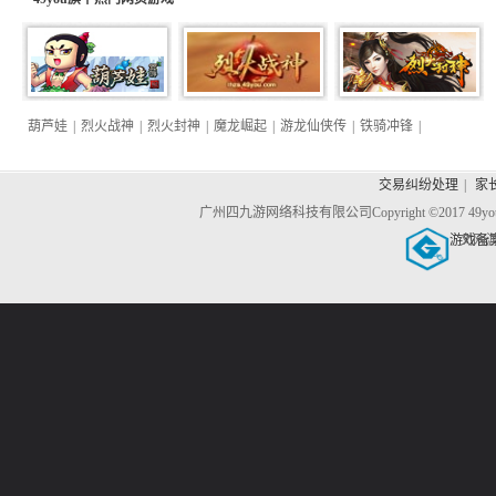
葫芦娃
|
烈火战神
|
烈火封神
|
魔龙崛起
|
游龙仙侠传
|
铁骑冲锋
|
交易纠纷处理
|
家
广州四九游网络科技有限公司
Copyright ©2017 4
游戏备
文网游备