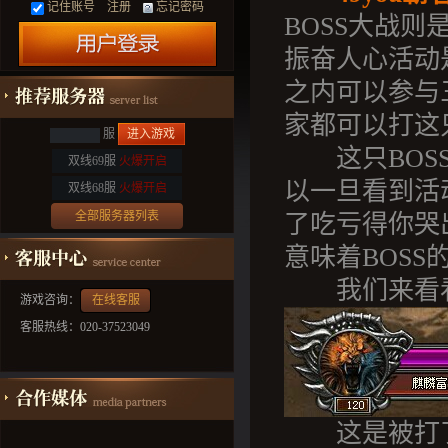
记住账号
注册
忘记密码
BOSS大战则
振奋人心活动
之内可以参与
家都可以打这只
服
进入游戏
这只BOSS
双线69服
火爆开启
以一旦看到活
双线68服
火爆开启
全部服务器列表
了吃亏得你哭
意味着BOS
我们来看看
游戏咨询：
在线客服
客服热线：020-37523049
这是被打了