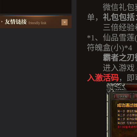
微信礼包获
单，
礼包包括
三倍经验卷轴(
*1、仙品雪莲(
符魄盒(小)*4
霸者之刃
进入游戏 –
入激活码
，即