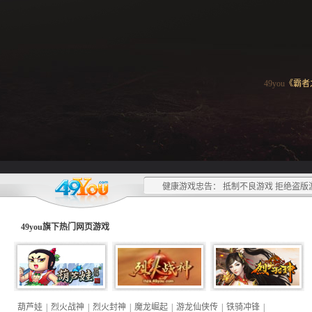
49you
《霸者
健康游戏忠告： 抵制不良游戏 拒绝盗版
49you旗下热门
网页游戏
葫芦娃
|
烈火战神
|
烈火封神
|
魔龙崛起
|
游龙仙侠传
|
铁骑冲锋
|