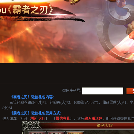
微信序列号:
《霸者之刃》微信礼包内容：
三倍经验卷轴(2小时)*1、经验丹(大)*2、1000绑定元宝*1、仙品雪莲(大)*1、坐
(小)*4
《霸者之刃》微信礼包使用方式：
进入游戏 – 打开【
福利大厅
】 - 【
微信有礼
】，然后
输入激活码
，即可获得微信礼