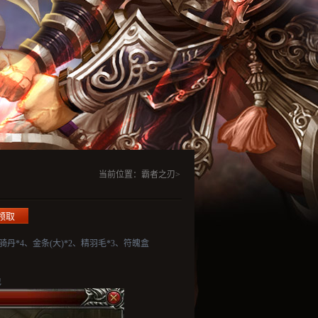
当前位置：霸者之刃>
骑丹*4、金条(大)*2、精羽毛*3、符魄盒
包