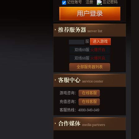
记住账号
注册
忘记密码
服
进入游戏
双线69服
火爆开启
双线68服
火爆开启
全部服务器列表
游戏咨询：
在线客服
充值咨询：
在线客服
客服热线：4000-949-049